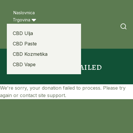
Naslovnica
Trgovina
Moj račun
CBD Ulja
Blog
Kontakt
CBD Paste
CBD Kozmetika
Donation Failed
CBD Vape
We're sorry, your donation failed to process. Please try
again or contact site support.